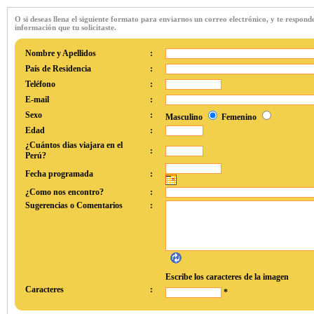
O si deseas llena el siguiente formato para enviarnos un correo electrónico, y te respon
información que tu solicitaste.
Nombre y Apellidos
:
País de Residencia
:
Teléfono
:
E-mail
:
Sexo
:
Masculino
Femenino
Edad
:
¿Cuántos dias viajara en el
:
Perú?
Fecha programada
:
¿Como nos encontro?
:
Sugerencias o Comentarios
:
Escribe los caracteres de la imagen
Caracteres
:
*