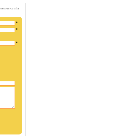
deremos con la
*
*
*