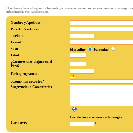
O si deseas llena el siguiente formato para enviarnos un correo electrónico, y te respon
información que tu solicitaste.
Nombre y Apellidos
:
País de Residencia
:
Teléfono
:
E-mail
:
Sexo
:
Masculino
Femenino
Edad
:
¿Cuántos dias viajara en el
:
Perú?
Fecha programada
:
¿Como nos encontro?
:
Sugerencias o Comentarios
:
Escribe los caracteres de la imagen
Caracteres
:
*