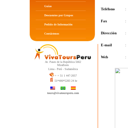
Guías
Teléfono
:
Descuentos por Grupos
Fax
:
Pedido de Información
Dirección
:
Contáctenos
E-mail
:
Web
:
Av. Paseo de la República 5662
Miraflores
Lima - Perú - Sudamérica
+ + 51 1 447-2057
51*406*5283 24 hr
tours@vivatoursperu.com