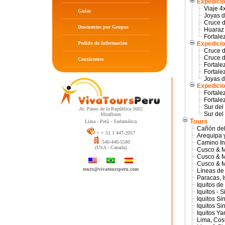
Expedicio
Viaje 4
Guías
Joyas d
Cruce d
Descuentos por Grupos
Huaraz 
Fortale
Pedido de Información
Expedicio
Cruce d
Cruce d
Contáctenos
Fortale
Fortale
Joyas d
Expedicio
Fortale
Fortale
Sur del
Av. Paseo de la República 5662
Sur del
Miraflores
Tours
Lima - Perú - Sudamérica
Cañón del
+ + 51 1 447-2057
Arequipa 
540-446-5580
Camino In
(USA - Canada)
Cusco & M
Cusco & M
Cusco & M
tours@vivatoursperu.com
Líneas de
Paracas, I
Iquitos de
Iquitos - 
Iquitos Sin
Iquitos Sin
Iquitos Ya
Lima, Cos