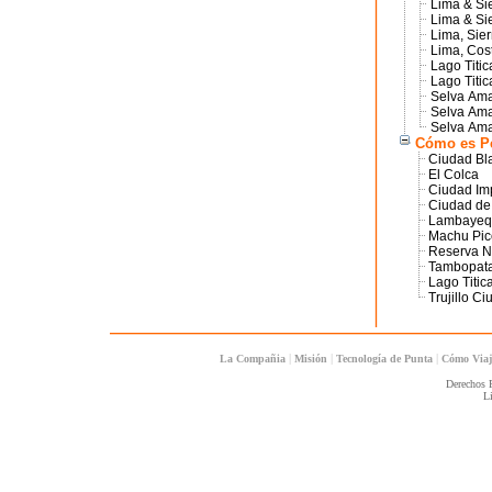
Lima & Sie
Lima & Sie
Lima, Sier
Lima, Cost
Lago Titic
Lago Titic
Selva Ama
Selva Ama
Selva Ama
Cómo es P
Ciudad Bl
El Colca
Ciudad Imp
Ciudad de
Lambayeq
Machu Pic
Reserva N
Tambopat
Lago Titic
Trujillo C
|
|
|
La Compañia
Misión
Tecnología de Punta
Cómo Via
Derechos 
L