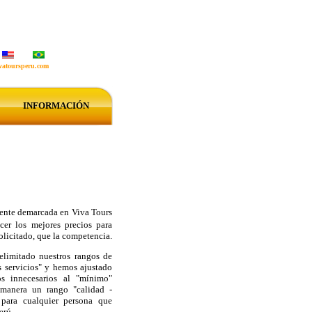
vatoursperu.com
INFORMACIÓN
ente demarcada en Viva Tours
cer los mejores precios para
olicitado, que la competencia.
elimitado nuestros rangos de
 servicios" y hemos ajustado
os innecesarios al "mínimo"
 manera un rango "calidad -
 para cualquier persona que
erú.