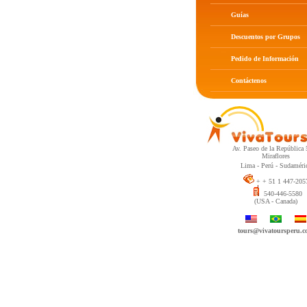
Guías
Descuentos por Grupos
Pedido de Información
Contáctenos
Av. Paseo de la República
Miraflores
Lima - Perú - Sudaméri
+ + 51 1 447-205
540-446-5580
(USA - Canada)
tours@vivatoursperu.c