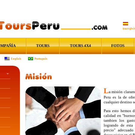
tours@vi
MPAÑÍA
TOURS
TOURS 4X4
FOTOS
English
Português
L
a misión claram
Peru es la de ofre
cualquier destino s
Para esto hemos d
calidad en "buenos
tambien los gast
logrando de esta
precio" adecuado
desee viajar en el P