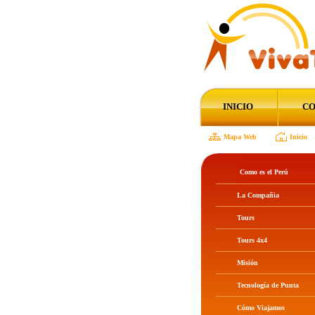
La misión claramente demarcada en Viva Tours Peru es la de ofrecer los mejores precios para cualquier destino solicitado, que la competencia.
INICIO
CO
Mapa Web
Inicio
Como es el Perú
La Compañia
Tours
Tours 4x4
Misión
Tecnología de Punta
Cómo Viajamos