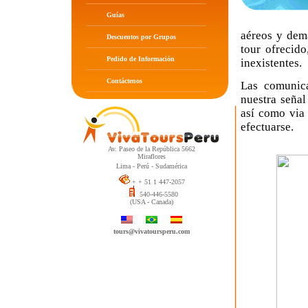
Guías
aéreos y demá
Descuentos por Grupos
tour ofrecido
Pedido de Información
inexistentes.
Contáctenos
Las comunica
nuestra señal
así como via 
efectuarse.
Av. Paseo de la República 5662
Miraflores
Lima - Perú - Sudamérica
+ + 51 1 447-2057
540-446-5580
(USA - Canada)
tours@vivatoursperu.com