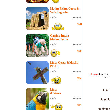
Machu Pichu, Cusco &
Valle Sagrado
3 Días
|
Detalles
$531
Camino Inca a
Machu Picchu
6 Días
|
Detalles
$688
Lima, Costa & Machu
Picchu
7 Días
|
Detalles
Hoteles
info
$959
Lima
& Sierra
8 Días
|
Detalles
$878