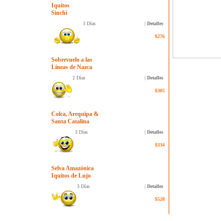
Iquitos
Sinchi
3 Días
|
Detalles
$276
Sobrevuelo a las
Líneas de Nazca
2 Días
|
Detalles
$305
Colca, Arequipa &
Santa Catalina
3 Días
|
Detalles
$334
Selva Amazónica
Iquitos de Lujo
3 Días
|
Detalles
$528