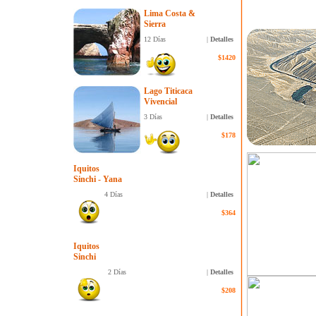
Lima Costa &
Sierra
12 Días
|
Detalles
$1420
Lago Titicaca
Vivencial
3 Días
|
Detalles
$178
Iquitos
Sinchi - Yana
4 Días
|
Detalles
$364
Iquitos
Sinchi
2 Días
|
Detalles
$208