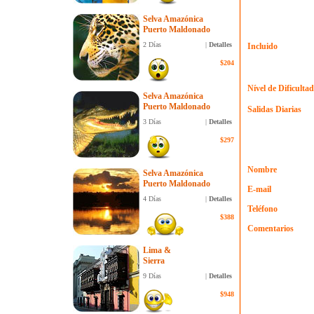
Selva Amazónica
Puerto Maldonado
2 Días
|
Detalles
Incluido
$204
Nível de Dificultad
Selva Amazónica
Puerto Maldonado
Salidas Diarias
3 Días
|
Detalles
$297
Nombre
Selva Amazónica
Puerto Maldonado
E-mail
4 Días
|
Detalles
Teléfono
$388
Comentarios
Lima &
Sierra
9 Días
|
Detalles
$948