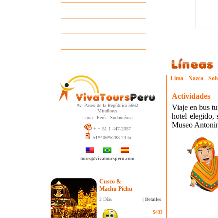
Guías
Descuentos por Grupos
Pedido de Información
Contáctenos
Lima - Nazca - Sob
Actividades
Av. Paseo de la República 5662
Viaje en bus t
Miraflores
hotel elegido,
Lima - Perú - Sudamérica
Museo Antonini
+ + 51 1 447-2057
51*406*5283 24 hr
tours@vivatoursperu.com
Cusco &
Machu Pichu
2 Días
|
Detalles
$433