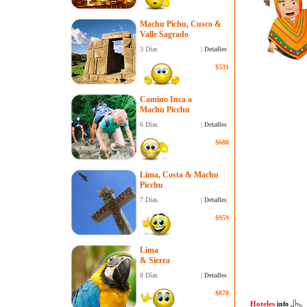
Machu Pichu, Cusco &
Valle Sagrado
3 Días
|
Detalles
$531
Camino Inca a
Machu Picchu
6 Días
|
Detalles
$688
Lima, Costa & Machu
Picchu
7 Días
|
Detalles
$959
Lima
& Sierra
8 Días
|
Detalles
$878
Hoteles
info