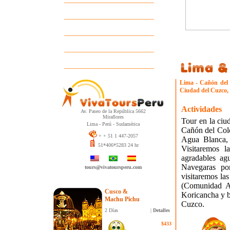
Guías
Descuentos por Grupos
Pedido de Información
Contáctenos
Lima - Cañón del C
Ciudad del Cuzco, 
Actividades
Av. Paseo de la República 5662
Miraflores
Tour en la ciu
Lima - Perú - Sudamérica
Cañón del Colc
+ + 51 1 447-2057
Agua Blanca,
51*406*5283 24 hr
Visitaremos l
agradables ag
Navegaras po
tours@vivatoursperu.com
visitaremos la
(Comunidad Ay
Cusco &
Koricancha y b
Machu Pichu
Cuzco.
2 Días
|
Detalles
$433