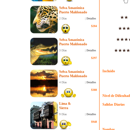
Selva Amazónica
Puerto Maldonado
2 Días
|
Detalles
$204
Selva Amazónica
Puerto Maldonado
3 Días
|
Detalles
$297
Incluido
Selva Amazónica
Puerto Maldonado
4 Días
|
Detalles
$388
Nível de Dificultad
Lima &
Salidas Diarias
Sierra
9 Días
|
Detalles
$948
Nombre