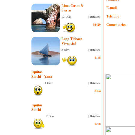
Lima Costa &
E-mail
Sierra
Teléfono
12 Días
|
Detalles
Comentarios
$1420
Lago Titicaca
Vivencial
3 Días
|
Detalles
$178
Iquitos
Sinchi - Yana
4 Días
|
Detalles
$364
Iquitos
Sinchi
2 Días
|
Detalles
$208