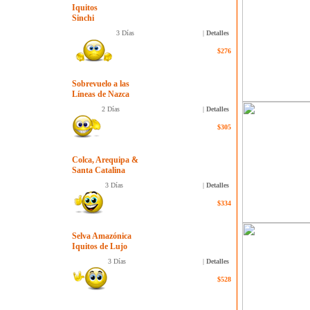
Iquitos
Sinchi
3 Días
|
Detalles
$276
Sobrevuelo a las
Líneas de Nazca
2 Días
|
Detalles
$305
Colca, Arequipa &
Santa Catalina
3 Días
|
Detalles
$334
Selva Amazónica
Iquitos de Lujo
3 Días
|
Detalles
$528